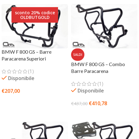
sconto 20% codice
OLDBUTGOLD
BMW F 800 GS – Barre
SALDI
Paracarena Superiori
BMW F 800 GS – Combo
(1)
Barre Paracarena
Disponibile
(1)
Disponibile
€
207,00
SCEGLI
€
410,78
€
437,00
AGGIUNGI AL CARRELLO