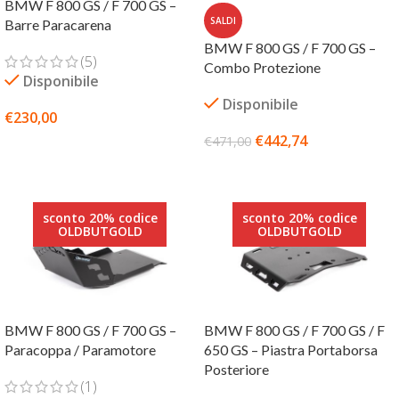
BMW F 800 GS / F 700 GS –
SALDI
Barre Paracarena
BMW F 800 GS / F 700 GS –
(5)
Combo Protezione
Disponibile
Disponibile
€
230,00
€
442,74
€
471,00
SCEGLI
AGGIUNGI AL CARRELLO
sconto 20% codice
sconto 20% codice
OLDBUTGOLD
OLDBUTGOLD
BMW F 800 GS / F 700 GS –
BMW F 800 GS / F 700 GS / F
Paracoppa / Paramotore
650 GS – Piastra Portaborsa
Posteriore
(1)