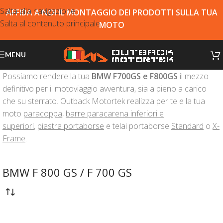
Salta alla navigazione
AFFIDA A NOI IL MONTAGGIO DEI PRODOTTI SULLA TUA
Salta al contenuto principale
MOTO
MENU
Possiamo rendere la tua
BMW F700GS e F800GS
il mezzo
definitivo per il motoviaggio avventura, sia a pieno a carico
che su sterrato. Outback Motortek realizza per te e la tua
moto
paracoppa
,
barre paracarena inferiori e
superiori
,
piastra portaborse
e telai portaborse
Standard
o
X-
Frame
.
BMW F 800 GS / F 700 GS