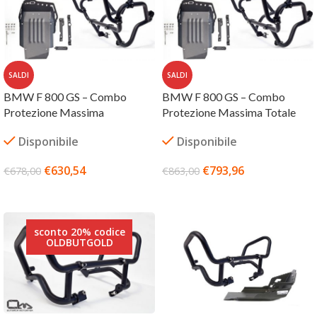
SALDI
SALDI
BMW F 800 GS – Combo
BMW F 800 GS – Combo
Protezione Massima
Protezione Massima Totale
Disponibile
Disponibile
€
630,54
€
793,96
€
678,00
€
863,00
AGGIUNGI AL CARRELLO
AGGIUNGI AL CARRELLO
sconto 20% codice
OLDBUTGOLD