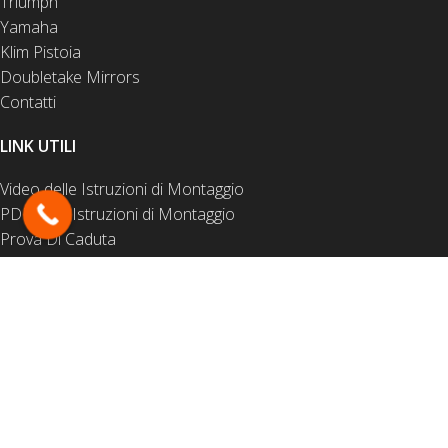
Triumph
Yamaha
Klim Pistoia
Doubletake Mirrors
Contatti
LINK UTILI
Video delle Istruzioni di Montaggio
PDF delle Istruzioni di Montaggio
Prova Di Caduta
Domande frequenti
Normativa Privacy
Esonero di responsabilità
Scarico di Responsabilità
Termini e Condizioni
Reso e Garanzia
Recesso dal Contratto
2026
Outback Motortek
– All Rights Reserved.