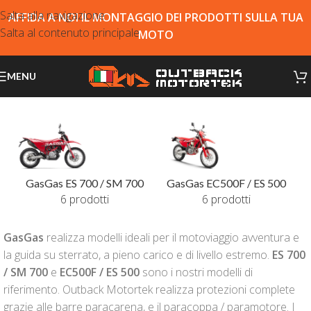
Salta alla navigazione
AFFIDA A NOI IL MONTAGGIO DEI PRODOTTI SULLA TUA
Salta al contenuto principale
MOTO
MENU
GasGas ES 700 / SM 700
GasGas EC500F / ES 500
6 prodotti
6 prodotti
GasGas
realizza modelli ideali per il motoviaggio avventura e
la guida su sterrato, a pieno carico e di livello estremo.
ES 700
/ SM 700
e
EC500F / ES 500
sono i nostri modelli di
riferimento. Outback Motortek realizza protezioni complete
grazie alle barre paracarena, e il paracoppa / paramotore. I