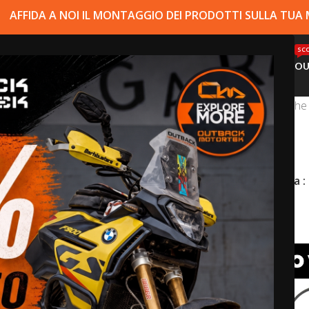
AFFIDA A NOI IL MONTAGGIO DEI PRODOTTI SULLA TU
SCO
NEGOZIO
MONTAGGIO
SUPPORTO
OU
 definitivo per il motoviaggio avventura, sia a pieno a carico ch
dard
o
X-Frame
.
Mostra