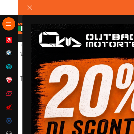
Possiamo rendere la tua
Triumph Tiger 800
il mezzo
paracoppa,
barre paracarena
e telai portaborse
Stan
Triumph Tiger 800