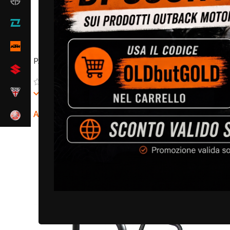
PARAMANI BARKBUSTERS VPS
(3)
Disponibile
SPECCH
A partire da:
€
189,00
SCEGLI
Dispo
€
115,00
SCEGLI