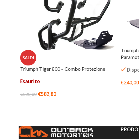
Triumph 
Paramot
SALDI
Triumph Tiger 800 – Combo Protezione
Dispo
Esaurito
€
240,00
SCEGLI
€
582,80
€
620,00
LEGGI TUTTO
PRODOT