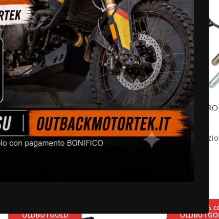
IETTO ADVENTURE V2
SPECCHIETTO ENDURO
(20)
(2)
Disponibile su ordinazi
nibile
€
100,00
-
€
165,00
-
€
195,00
SCEGLI
sconto 20% codice
sconto 20% c
OLDBUTGOLD
OLDBUTGO