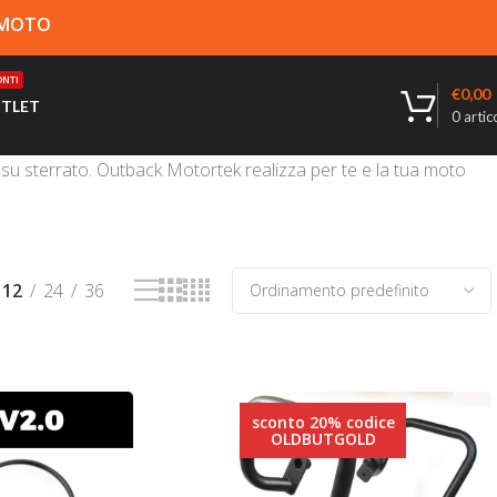
A MOTO
NTI
€
0,00
TLET
0
artico
e su sterrato. Outback Motortek realizza per te e la tua moto
12
24
36
sconto 20% codice
OLDBUTGOLD