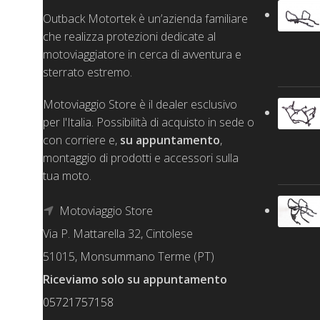
Outback Motortek è un’azienda familiare
che realizza protezioni dedicate al
motoviaggiatore in cerca di avventura e
sterrato estremo.
Motoviaggio Store è il dealer esclusivo
per l'Italia. Possibilità di acquisto in sede o
con corriere e,
su appuntamento
,
montaggio di prodotti e accessori sulla
tua moto.
Motoviaggio Store
Via P. Mattarella 32, Cintolese
51015, Monsummano Terme (PT)
Riceviamo solo su appuntamento
05721757158