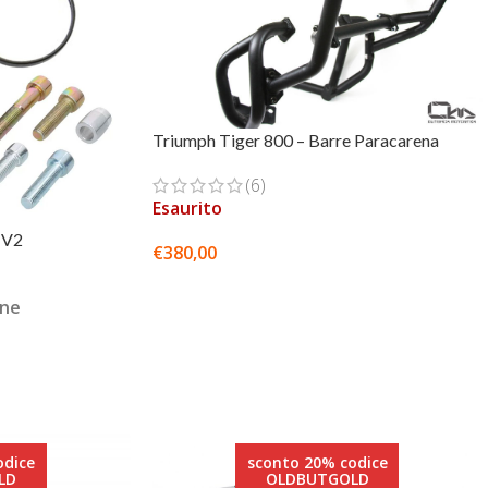
Triumph Tiger 800 – Barre Paracarena
(6)
Esaurito
 V2
€
380,00
SCEGLI
one
odice
sconto 20% codice
LD
OLDBUTGOLD