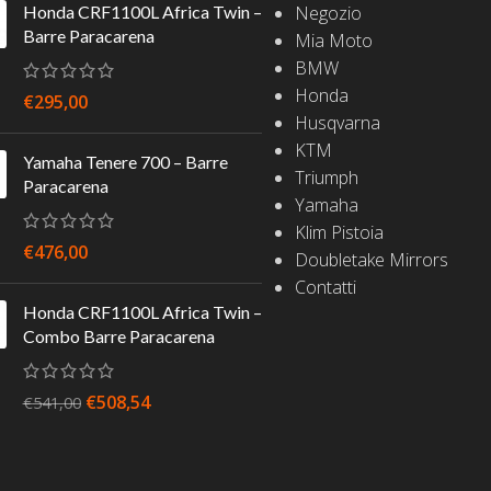
Honda CRF1100L Africa Twin –
Negozio
Barre Paracarena
Mia Moto
BMW
Honda
€
295,00
Husqvarna
KTM
Yamaha Tenere 700 – Barre
Triumph
Paracarena
Yamaha
Klim Pistoia
€
476,00
Doubletake Mirrors
Contatti
Honda CRF1100L Africa Twin –
Combo Barre Paracarena
€
508,54
€
541,00