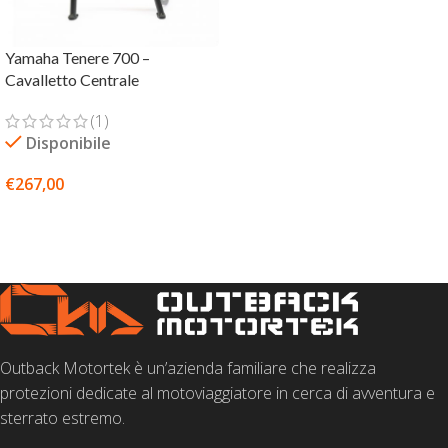
Yamaha Tenere 700 –
Cavalletto Centrale
(1)
Disponibile
€
267,00
AGGIUNGI AL CARRELLO
Outback Motortek è un’azienda familiare che realizza
protezioni dedicate al motoviaggiatore in cerca di avventura e
sterrato estremo.