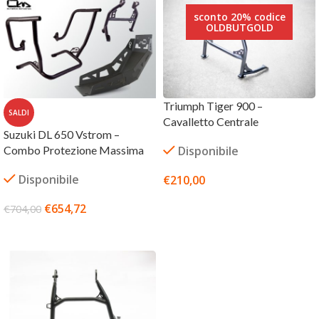
sconto 20% codice
OLDBUTGOLD
Triumph Tiger 900 –
SALDI
Cavalletto Centrale
Suzuki DL 650 Vstrom –
Combo Protezione Massima
Disponibile
Disponibile
€
210,00
AGGIUNGI AL CARRELLO
€
654,72
€
704,00
AGGIUNGI AL CARRELLO