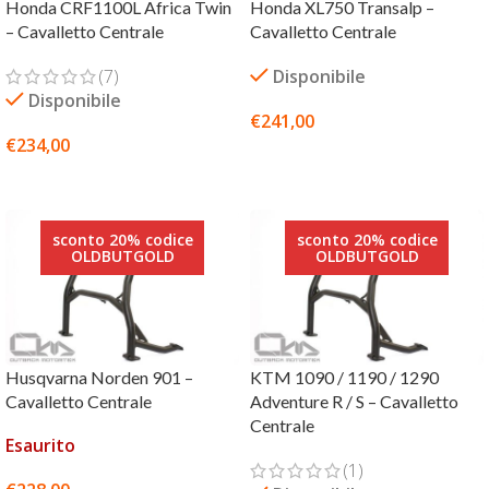
Honda CRF1100L Africa Twin
Honda XL750 Transalp –
– Cavalletto Centrale
Cavalletto Centrale
(7)
Disponibile
Disponibile
€
241,00
€
234,00
AGGIUNGI AL CARRELLO
SCEGLI
sconto 20% codice
sconto 20% codice
OLDBUTGOLD
OLDBUTGOLD
Husqvarna Norden 901 –
KTM 1090 / 1190 / 1290
Cavalletto Centrale
Adventure R / S – Cavalletto
Centrale
Esaurito
(1)