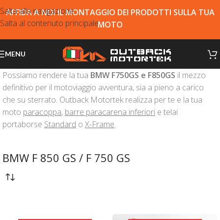
Salta alla navigazione
AFFIDA A NOI IL MONTAGGIO DEI PRODOTTI SULLA TUA
Salta al contenuto principale
MOTO
MENU
Possiamo rendere la tua
BMW F750GS e F850GS
il mezzo
definitivo per il motoviaggio avventura, sia a pieno a carico
che su sterrato. Outback Motortek realizza per te e la tua
moto
paracoppa
,
barre paracarena inferiori
e telai
portaborse
Standard
o
X-Frame
.
BMW F 850 GS / F 750 GS