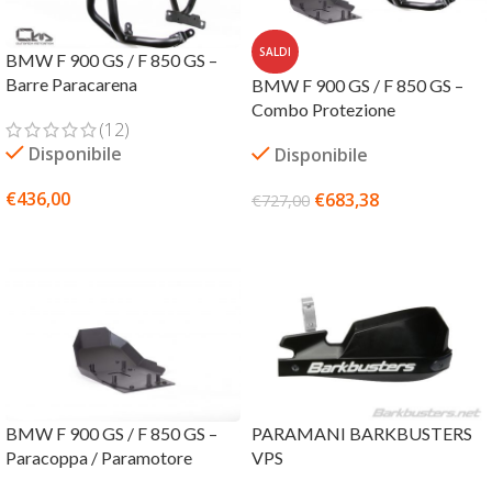
SALDI
BMW F 900 GS / F 850 GS –
Barre Paracarena
BMW F 900 GS / F 850 GS –
Combo Protezione
(12)
Disponibile
Disponibile
€
436,00
€
683,38
€
727,00
SCEGLI
SCEGLI
BMW F 900 GS / F 850 GS –
PARAMANI BARKBUSTERS
Paracoppa / Paramotore
VPS