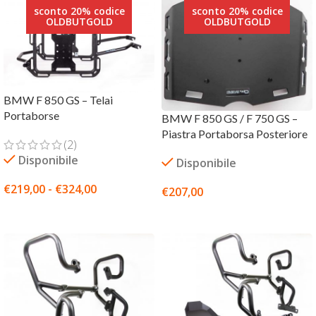
sconto 20% codice
sconto 20% codice
OLDBUTGOLD
OLDBUTGOLD
BMW F 850 GS – Telai
Portaborse
BMW F 850 GS / F 750 GS –
Piastra Portaborsa Posteriore
(2)
Disponibile
Disponibile
€
219,00
-
€
324,00
€
207,00
SCEGLI
SCEGLI