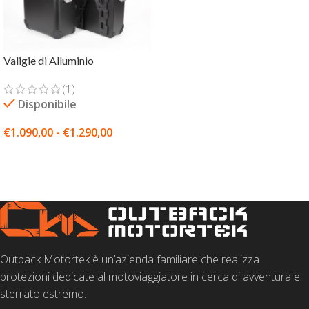
Valigie di Alluminio
(1)
Disponibile
€
1.090,00
-
€
1.290,00
SCEGLI
Outback Motortek è un’azienda familiare che realizza
protezioni dedicate al motoviaggiatore in cerca di avventura e
sterrato estremo.