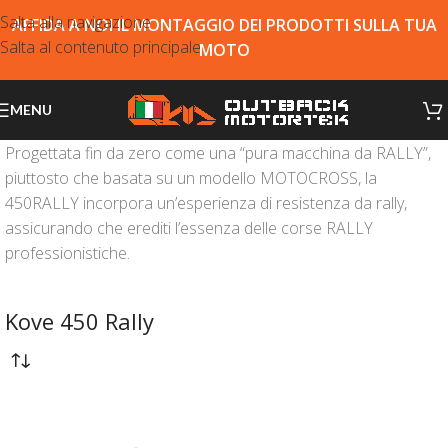
Salta alla navigazione
AFFIDA A NOI IL MONTAGGIO DEI PRODOTTI SULLA TUA
Salta al contenuto principale
MOTO
MENU
Progettata fin da zero come una “pura macchina da RALLY”,
piuttosto che basata su un modello MOTOCROSS, la
450RALLY incorpora un’esperienza di resistenza da rally,
assicurando che erediti l’essenza delle corse RALLY
professionistiche.
Kove 450 Rally