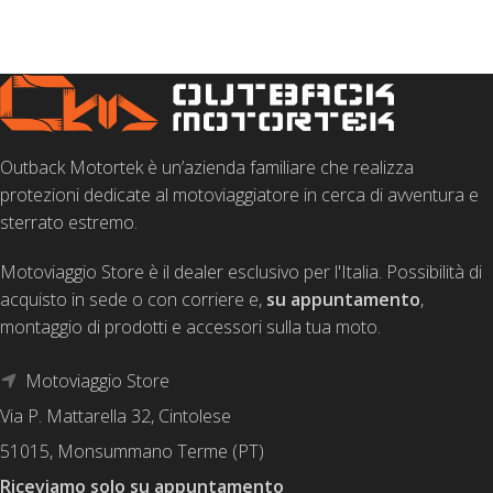
SCEGLI
Outback Motortek è un’azienda familiare che realizza
protezioni dedicate al motoviaggiatore in cerca di avventura e
sterrato estremo.
Motoviaggio Store è il dealer esclusivo per l'Italia. Possibilità di
acquisto in sede o con corriere e,
su appuntamento
,
montaggio di prodotti e accessori sulla tua moto.
Motoviaggio Store
Via P. Mattarella 32, Cintolese
51015, Monsummano Terme (PT)
Riceviamo solo su appuntamento