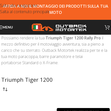
Salta alla navigazione
AFFIDA A NOI IL MONTAGGIO DEI PRODOTTI SULLA TUA
Salta al contenuto principale
MOTO
MENU
Possiamo rendere la tua
Triumph Tiger 1200 Rally Pro
il
mezzo definitivo per il motoviaggio avventura, sia a pieno a
carico che su sterrato. Outback Motortek realizza per te e la
tua moto paracoppa, barre paramotore e telai
portaborse Standard o X-Frame.
Triumph Tiger 1200