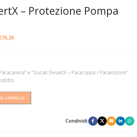
ertX – Protezione Pompa
€
76,26
 Paracarena" e "Ducati DesertX – Paracoppa / Paramotore"
rodotto.
AL CARRELLO
Condividi: