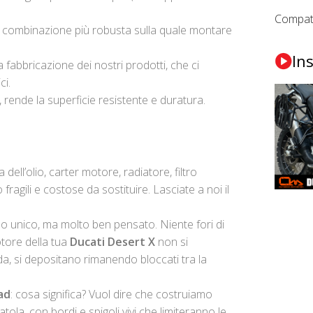
Compati
 la combinazione più robusta sulla quale montare
Ins
fabbricazione dei nostri prodotti, che ci
ci.
rende la superficie resistente e duratura.
 dell’olio, carter motore, radiatore, filtro
 fragili e costose da sostituire. Lasciate a noi il
lo unico, ma molto ben pensato. Niente fori di
otore della tua
Ducati Desert X
non si
ada, si depositano rimanendo bloccati tra la
ad
: cosa significa? Vuol dire che costruiamo
tola, con bordi e spigoli vivi che limiteranno le