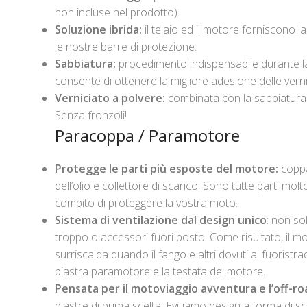
non incluse nel prodotto).
Soluzione ibrida:
il telaio ed il motore forniscono
le nostre barre di protezione.
Sabbiatura:
procedimento indispensabile durante la 
consente di ottenere la migliore adesione delle verni
Verniciato a polvere:
combinata con la sabbiatura, 
Senza fronzoli!
Paracoppa / Paramotore
Protegge le parti più esposte del motore:
coppa
dell’olio e collettore di scarico! Sono tutte parti molto
compito di proteggere la vostra moto.
Sistema di ventilazione dal design unico
: non so
troppo o accessori fuori posto. Come risultato, il m
surriscalda quando il fango e altri dovuti al fuoristr
piastra paramotore e la testata del motore.
Pensata per il motoviaggio avventura e l’off-ro
piastre di prima scelta. Evitiamo design a forma di sca