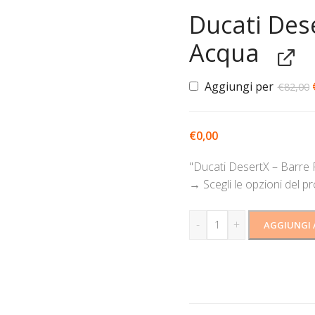
Ducati Des
Acqua
Aggiungi per
€
82,00
€
0,00
"Ducati DesertX – Barre
→
Scegli le opzioni del p
-
+
AGGIUNGI 