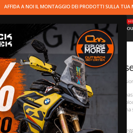
AFFIDA A NOI IL MONTAGGIO DEI PRODOTTI SULLA TU
SCO
NEGOZIO
MONTAGGIO
SUPPORTO
OU
ombo Protezione
Ducati Des
(
2
recensioni
Il combo protezione mas
robusto design monoblocco
che le barre paracarena s
/ paramotore
.
Questa armatura protegge il