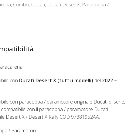
arena
,
Combo
,
Ducati
,
Ducati DesertX
,
Paracoppa /
mpatibilità
aracarena:
bile con
Ducati Desert X (tutti i modelli)
del
2022 –
bile con paracoppa / paramotore originale Ducati di serie,
compatibile con il paracoppa / paramotore
Ducati
le Desert X / Desert X Rally COD 97381952AA
.
ppa / Paramotore
: