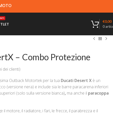
A MOTO
NTI
€
0,00
TLET
0
artico
ertX – Combo Protezione
 dei clienti)
sima Outback Motortek per la tua
Ducati Desert X
è un
 (versione nera) e include sia le barre paracarena inferiori
uperiori (solo sulla versione bianca)
,
ma anche il
paracoppa
 motore, il radiatore, i fari, le frecce, il parabrezza e il