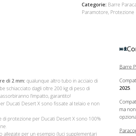
Categorie:
Barre Parac
Paramotore
,
Protezione
Co
Barre P
Compati
re di 2 mm:
qualunque altro tubo in acciaio di
2025
.
be schiacciato dagli oltre 200 kg di peso di
ssorbiranno l’impatto, garantito!
Compati
per Ducati Desert X sono fissate al telaio e non
ma non 
opziona
re di protezione per Ducati Desert X sono 100%
one.
Paraco
to allegate per un esempio (luci supplementari