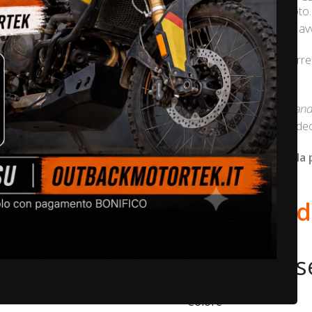
serbatoio della tua moto
durante il motoviaggio avv
Peso del prodotto: Barre
3 Kg
Scopri il nostro
crash and
nostri combo. Vedi il vide
*
La
protezione per la
menù a tendina.
A partire 
Ducati Des
Colore
*