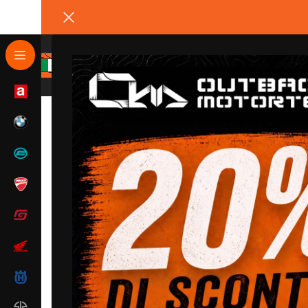
Home
/
Ducati
/
Ducati DesertX
/
Ducati DesertX – C
SALDI
CALDO