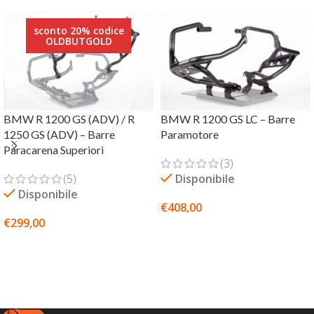
sconto 20% codice
OLDBUTGOLD
BMW R 1200 GS (ADV) / R
BMW R 1200 GS LC – Barre
1250 GS (ADV) – Barre
Paramotore
Paracarena Superiori
(3)
(5)
Disponibile
Disponibile
€
408,00
€
299,00
SCEGLI
SCEGLI