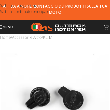
Salta alla navigazione
AFFIDA A NOI IL MONTAGGIO DEI PRODOTTI SULLA TUA
Salta al contenuto principale
MOTO
MENU
Home
/
Accessori e Altro
/
KLIM