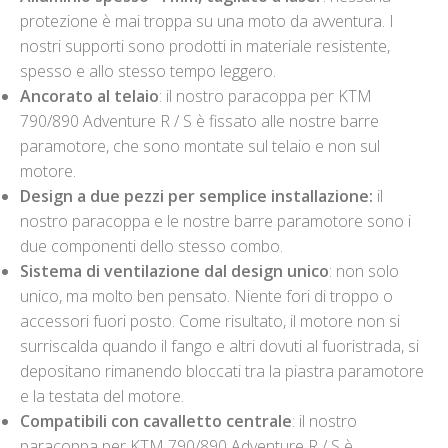
protezione è mai troppa su una moto da avventura. I
nostri supporti sono prodotti in materiale resistente,
spesso e allo stesso tempo leggero.
Ancorato al telaio
: il nostro paracoppa per KTM
790/890 Adventure R / S è fissato alle nostre barre
paramotore, che sono montate sul telaio e non sul
motore.
Design a due pezzi per semplice installazione:
il
nostro paracoppa e le nostre barre paramotore sono i
due componenti dello stesso combo.
Sistema di ventilazione dal design unico
: non solo
unico, ma molto ben pensato. Niente fori di troppo o
accessori fuori posto. Come risultato, il motore non si
surriscalda quando il fango e altri dovuti al fuoristrada, si
depositano rimanendo bloccati tra la piastra paramotore
e la testata del motore.
Compatibili con cavalletto centrale
: il nostro
paracoppa per KTM 790/890 Adventure R / S è