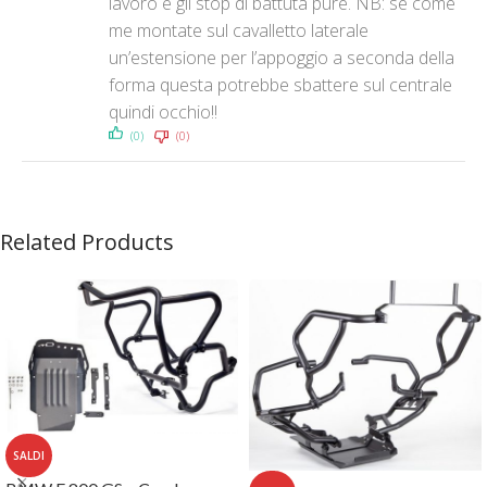
lavoro e gli stop di battuta pure. NB: se come
me montate sul cavalletto laterale
un’estensione per l’appoggio a seconda della
forma questa potrebbe sbattere sul centrale
quindi occhio!!
(0)
(0)
Related Products
SALDI