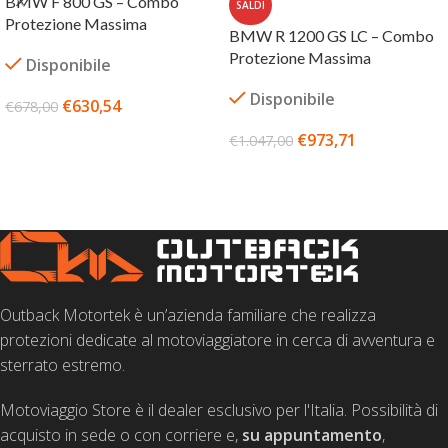
BMW F 800 GS – Combo
SALDI
Protezione Massima
BMW R 1200 GS LC – Combo
Protezione Massima
Disponibile
Disponibile
€
630,54
€
678,00
AGGIUNGI AL CARRELLO
€
973,71
€
1.047,00
SCEGLI
Outback Motortek è un’azienda familiare che realizza
protezioni dedicate al motoviaggiatore in cerca di avventura e
sterrato estremo.
Motoviaggio Store è il dealer esclusivo per l'Italia. Possibilità di
acquisto in sede o con corriere e,
su appuntamento
,