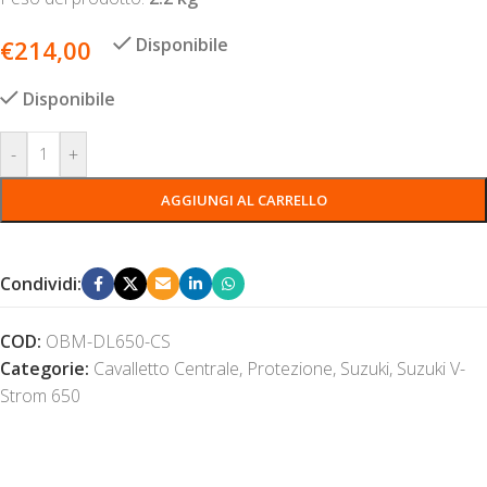
Disponibile
€
214,00
Disponibile
-
+
AGGIUNGI AL CARRELLO
Condividi:
COD:
OBM-DL650-CS
Categorie:
Cavalletto Centrale
,
Protezione
,
Suzuki
,
Suzuki V-
Strom 650