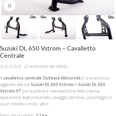
Clicca per ingrandire
Suzuki DL 650 Vstrom – Cavalletto
Centrale
(
2
recensioni dei clienti)
Il
cavalletto centrale Outback Motortek
è una preziosa
aggiunta alla tua
Suzuki DL 650 Vstrom
e
Suzuki DL 650
Vstrom XT
per la pulizia e manutenzione della catena,
riparazione degli pneumatici, lavaggio del telaio, parcheggio in
spazi ristretti e molto altro.
Peso del prodotto:
2.2 kg