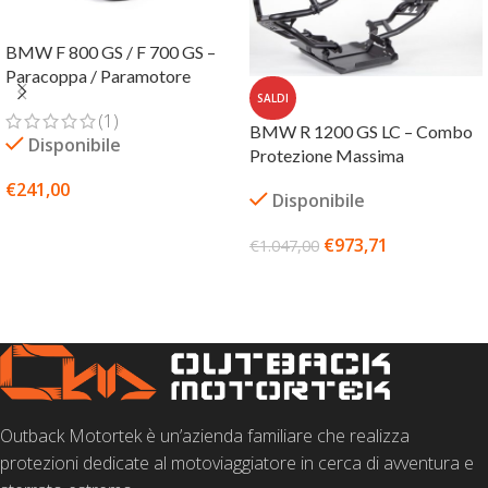
BMW F 800 GS / F 700 GS –
Paracoppa / Paramotore
SALDI
(1)
BMW R 1200 GS LC – Combo
Disponibile
Protezione Massima
€
241,00
Disponibile
SCEGLI
€
973,71
€
1.047,00
SCEGLI
Outback Motortek è un’azienda familiare che realizza
protezioni dedicate al motoviaggiatore in cerca di avventura e