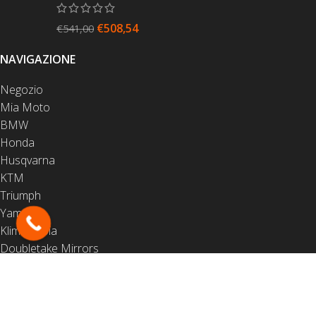
€
508,54
€
541,00
NAVIGAZIONE
Negozio
Mia Moto
BMW
Honda
Husqvarna
KTM
Triumph
Yamaha
Klim Pistoia
Doubletake Mirrors
Contatti
LINK UTILI