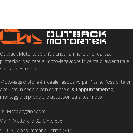
Outback Motortek è un’azienda familiare che realizza
protezioni dedicate al motoviaggiatore in cerca di avventura e
sterrato estremo.
Motoviaggio Store è il dealer esclusivo per l'Italia. Possibilità di
acquisto in sede o con corriere e,
su appuntamento
,
montaggio di prodotti e accessori sulla tua moto.
Motoviaggio Store
Via P. Mattarella 32, Cintolese
51015, Monsummano Terme (PT)