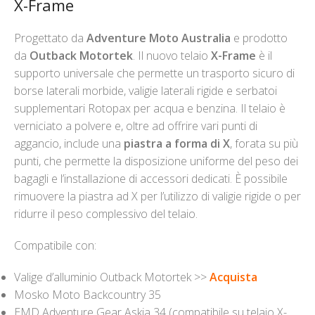
X-Frame
Progettato da
Adventure Moto Australia
e prodotto
da
Outback Motortek
. Il nuovo telaio
X-Frame
è il
supporto universale che permette un trasporto sicuro di
borse laterali morbide, valigie laterali rigide e serbatoi
supplementari Rotopax per acqua e benzina. Il telaio è
verniciato a polvere e, oltre ad offrire vari punti di
aggancio, include una
piastra a forma di X
, forata su più
punti, che permette la disposizione uniforme del peso dei
bagagli e l’installazione di accessori dedicati. È possibile
rimuovere la piastra ad X per l’utilizzo di valigie rigide o per
ridurre il peso complessivo del telaio.
Compatibile con:
Valige d’alluminio Outback Motortek >>
Acquista
Mosko Moto Backcountry 35
EMD Adventure Gear Askja 34 (compatibile su telaio X-