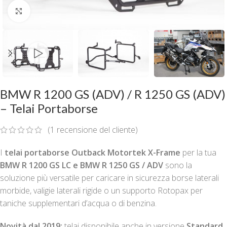
Clicca per ingrandire
BMW R 1200 GS (ADV) / R 1250 GS (ADV)
– Telai Portaborse
(
1
recensione del cliente)
I
telai portaborse Outback Motortek X-Frame
per la tua
BMW R 1200 GS LC e BMW R 1250 GS / ADV
sono la
soluzione più versatile per caricare in sicurezza borse laterali
morbide, valigie laterali rigide o un supporto Rotopax per
taniche supplementari d’acqua o di benzina.
Novità dal 2019:
telai disponibile anche in versione
Standard
.