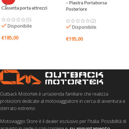
– Piastra Portaborsa
Cassetta porta attrezzi
Posteriore
(5)
(2)
Disponibile
Disponibile
€
185,00
€
195,00
SCEGLI
SCEGLI
Outback Motortek è un’azienda familiare che realizza
protezioni dedicate al motoviaggiatore in cerca di avventura e
sterrato estremo.
Motoviaggio Store è il dealer esclusivo per l'Italia. Possibilità di
acquisto in sede o con corriere e,
su appuntamento
,