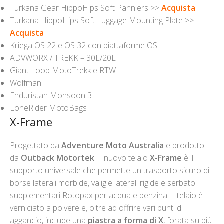
Turkana Gear HippoHips Soft Panniers >>
Acquista
Turkana HippoHips Soft Luggage Mounting Plate >>
Acquista
Kriega OS 22 e OS 32 con piattaforme OS
ADVWORX / TREKK – 30L/20L
Giant Loop MotoTrekk e RTW
Wolfman
Enduristan Monsoon 3
LoneRider MotoBags
X-Frame
Progettato da
Adventure Moto Australia
e prodotto
da
Outback Motortek
. Il nuovo telaio
X-Frame
è il
supporto universale che permette un trasporto sicuro di
borse laterali morbide, valigie laterali rigide e serbatoi
supplementari Rotopax per acqua e benzina. Il telaio è
verniciato a polvere e, oltre ad offrire vari punti di
aggancio, include una
piastra a forma di X
, forata su più