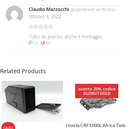
Claudio Mazzocchi
–
(proprietario verificato)
Ottobre 4, 2022
Tutto ok ,preciso anche il montaggio
(0)
(0)
Related Products
sconto 20% codice
OLDBUTGOLD
Honda CRF1000L Africa Twin
CALDO