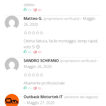
ottimo
(1)
(0)
Matteo G.
–
Maggio
(proprietario verificato)
26, 2020
Ottima fattura, facile montaggio, tempi rapidi,
voto 5! 🙂
(0)
(0)
SANDRO SCHIFANO
–
(proprietario verificato)
Maggio 26, 2020
Altamente professionale
(1)
(0)
Outback Motortek IT
(direttore del negozio)
–
Maggio 27, 2020