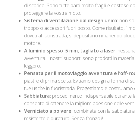
di scarico! Sono tutte parti molto fragili e costose da
proteggere la vostra moto.
Sistema di ventilazione dal design unico
: non so
troppo o accessori fuori posto. Come risultato, il mo
dovuti al fuoristrada, si depositano rimanendo blocca
motore.
Alluminio spesso 5 mm, tagliato a laser
: nessun
avventura. I nostri supporti sono prodotti in materi
leggero.
Pensata per il motoviaggio avventura e l’off-ro
piastre di prima scelta. Evitiamo design a forma di sca
tue uscite in fuoristrada. Progettiamo e costruiamo 
Sabbiatura:
procedimento indispensabile durante la 
consente di ottenere la migliore adesione delle verni
Verniciato a polvere:
combinata con la sabbiatura, 
resistente e duratura. Senza fronzoli!