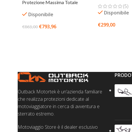
Protezione Massima Totale
(5)
Disponibile
Disponibile
€
299,00
€
793,96
€
863,00
SCEGLI
AGGIUNGI AL CARRELLO
PRODOT
Outback Motortek è un’azienda familiare
che realizza protezioni dedicate al
motoviaggiatore in cerca di avventura e
sterrato estremo.
Motoviaggio Store è il dealer esclusivo