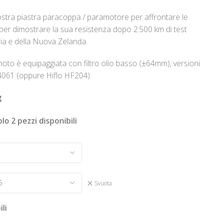
stra piastra paracoppa / paramotore per affrontare le
per dimostrare la sua resistenza dopo 2.500 km di test
alia e della Nuova Zelanda.
oto è equipaggiata con filtro olio basso (±64mm), versioni
61 (oppure Hiflo HF204).
g
olo 2 pezzi disponibili
Svuota
li