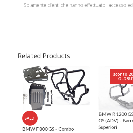
Solamente clienti che hanno effettuato l'accesso 
Related Products
sconto 2
OLDBU
BMW R 1200 GS 
SALDI
GS (ADV) – Barr
Superiori
BMW F 800 GS – Combo