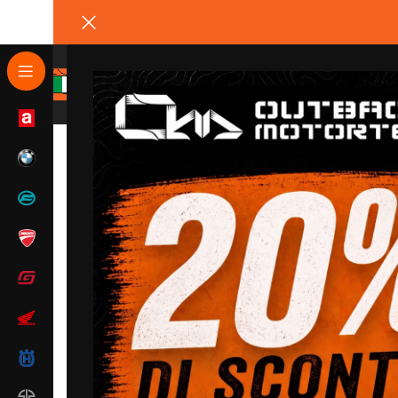
Home
/
Yamaha
/
Yamaha XT1200Z Super Tenere
/
Yam
sconto 20% codice
OLDBUTGOLD