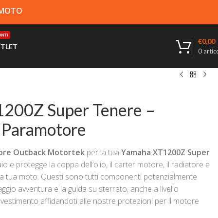
A MOTO
NTI
€
0,00
TLET
0
artico
200Z Super Tenere –
 Paramotore
tore Outback Motortek
per la tua
Yamaha XT1200Z Super
o e protegge la coppa dell’olio, il carter motore, il radiatore e
della tua moto. Questi sono tutti componenti potenzialmente
ggio avventura e la guida su sterrato, anche a livello
nvestimento affidandoti alle nostre protezioni per il motore