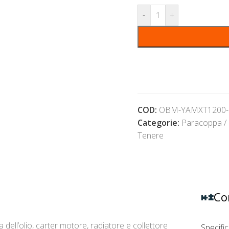
-
+
COD:
OBM-YAMXT1200-
Categorie:
Paracoppa /
Tenere
Co
 dell’olio, carter motore, radiatore e collettore
Specifi