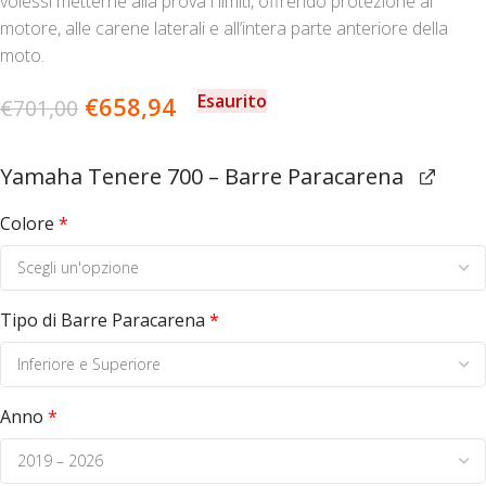
volessi metterne alla prova i limiti, offrendo protezione al
motore, alle carene laterali e all’intera parte anteriore della
moto.
Esaurito
€
658,94
€
701,00
Yamaha Tenere 700 – Barre Paracarena
Colore
*
Tipo di Barre Paracarena
*
Anno
*