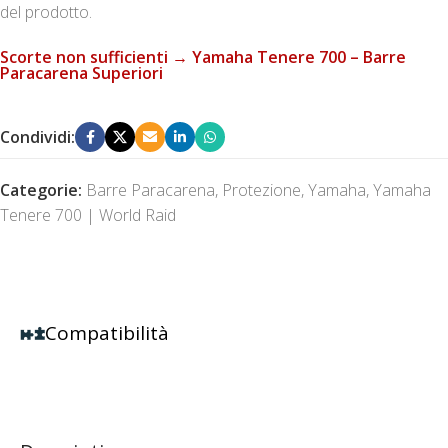
del prodotto.
Scorte non sufficienti → Yamaha Tenere 700 – Barre
Paracarena Superiori
Condividi:
Categorie:
Barre Paracarena
,
Protezione
,
Yamaha
,
Yamaha
Tenere 700 | World Raid
Compatibilità