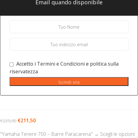
Email quando disponibile
Accetto i
Termini e Condizioni
e
politica sulla
riservatezza
Iscriviti ora
€
211,50
€
225,00
"Yamaha Tenere 700 – Barre Paracarena"
→
Scegli le opzioni