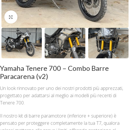
Clicca per ingrandire
Yamaha Tenere 700 – Combo Barre
Paracarena (v2)
Un look rinnovato per uno dei nostri prodotti più apprezzati,
progettato per adattarsi al meglio ai modelli più recenti di
Tenere 700.
Il nostro kit di barre paramotore (inferiore + superiore) è
pensato per proteggere completamente la tua T7, qualora