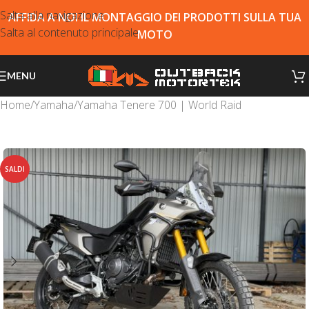
Salta alla navigazione
AFFIDA A NOI IL MONTAGGIO DEI PRODOTTI SULLA TUA
Salta al contenuto principale
MOTO
MENU
Home
/
Yamaha
/
Yamaha Tenere 700 | World Raid
SALDI